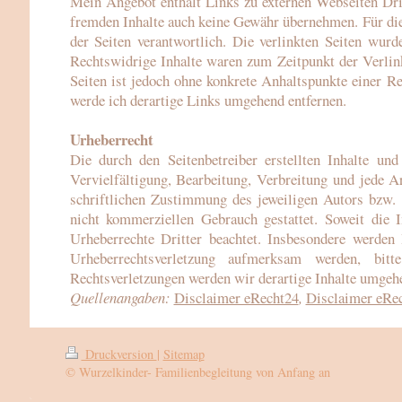
Mein Angebot enthält Links zu externen Webseiten Dritt
fremden Inhalte auch keine Gewähr übernehmen. Für die I
der Seiten verantwortlich. Die verlinkten Seiten wur
Rechtswidrige Inhalte waren zum Zeitpunkt der Verlink
Seiten ist jedoch ohne konkrete Anhaltspunkte einer R
werde ich derartige Links umgehend entfernen.
Urheberrecht
Die durch den Seitenbetreiber erstellten Inhalte un
Vervielfältigung, Bearbeitung, Verbreitung und jede 
schriftlichen Zustimmung des jeweiligen Autors bzw. 
nicht kommerziellen Gebrauch gestattet. Soweit die I
Urheberrechte Dritter beachtet. Insbesondere werden 
Urheberrechtsverletzung aufmerksam werden, bi
Rechtsverletzungen werden wir derartige Inhalte umgehe
Quellenangaben:
Disclaimer eRecht24
,
Disclaimer eRe
Druckversion
|
Sitemap
© Wurzelkinder- Familienbegleitung von Anfang an