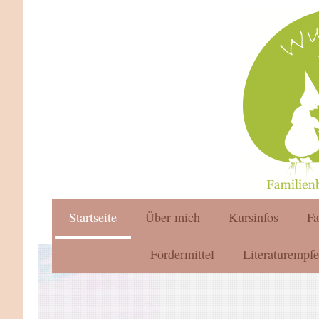
Startseite
Über mich
Kursinfos
F
Fördermittel
Literaturempf