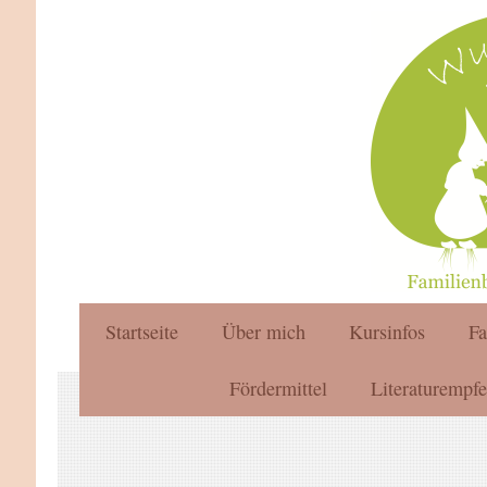
Startseite
Über mich
Kursinfos
F
Fördermittel
Literaturempf