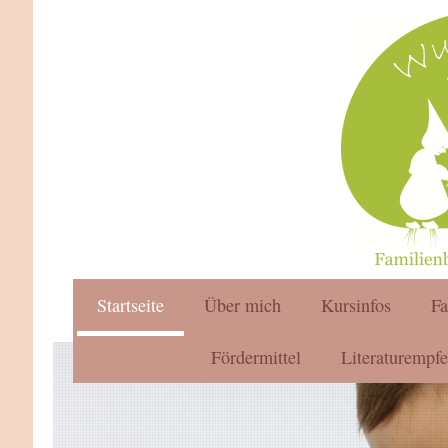
Startseite
Über mich
Kursinfos
F
Fördermittel
Literaturempf