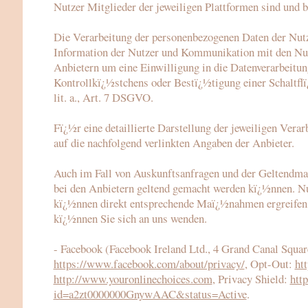
Nutzer Mitglieder der jeweiligen Plattformen sind und b
Die Verarbeitung der personenbezogenen Daten der Nutzer
Information der Nutzer und Kommunikation mit den Nutze
Anbietern um eine Einwilligung in die Datenverarbeitun
Kontrollkï¿½stchens oder Bestï¿½tigung einer Schaltflï
lit. a., Art. 7 DSGVO.
Fï¿½r eine detaillierte Darstellung der jeweiligen Ver
auf die nachfolgend verlinkten Angaben der Anbieter.
Auch im Fall von Auskunftsanfragen und der Geltendmach
bei den Anbietern geltend gemacht werden kï¿½nnen. Nur
kï¿½nnen direkt entsprechende Maï¿½nahmen ergreifen 
kï¿½nnen Sie sich an uns wenden.
- Facebook (Facebook Ireland Ltd., 4 Grand Canal Squar
https://www.facebook.com/about/privacy/
, Opt-Out:
ht
http://www.youronlinechoices.com
, Privacy Shield:
htt
id=a2zt0000000GnywAAC&status=Active
.