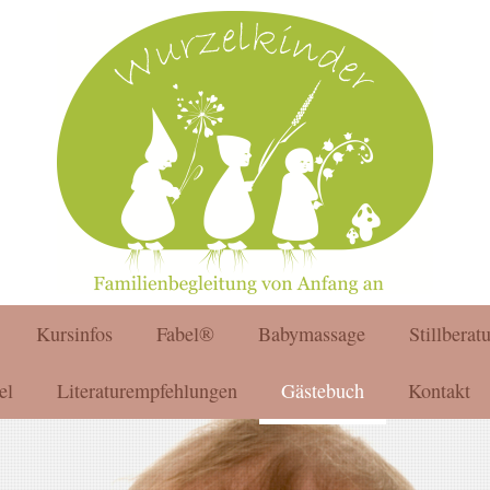
Kursinfos
Fabel®
Babymassage
Stillberat
el
Literaturempfehlungen
Gästebuch
Kontakt