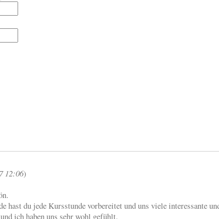
7 12:06
)
ön.
de hast du jede Kursstunde vorbereitet und uns viele interessante u
und ich haben uns sehr wohl gefühlt.